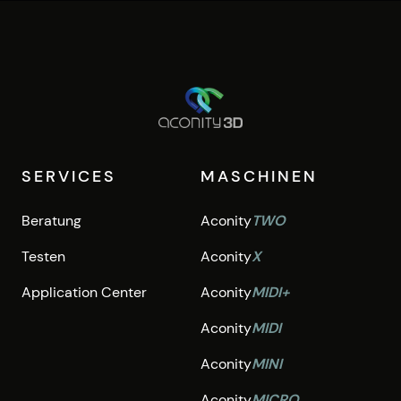
SERVICES
MASCHINEN
Beratung
Aconity
TWO
Testen
Aconity
X
Application Center
Aconity
MIDI+
Aconity
MIDI
Aconity
MINI
Aconity
MICRO